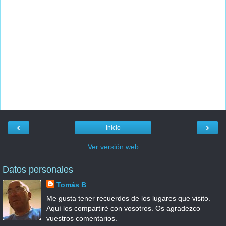
‹
›
Inicio
Ver versión web
Datos personales
Tomás B
Me gusta tener recuerdos de los lugares que visito.
Aquí los compartiré con vosotros. Os agradezco
vuestros comentarios.