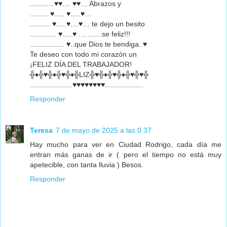
............♥♥.... ♥♥… Abrazos y
......... ♥..... ♥.....♥…
.......... ♥.....♥....♥… te dejo un besito
............. ♥.....♥ .….......se feliz!!!
................. ♥..que Dios te bendiga..♥
Te deseo con todo mi corazón un
¡FELIZ DÍA DEL TRABAJADOR!
╬♦╬♥╬♦╬♥╬♦╬LIZ╬♥╬♦╬♥╬♦╬♥╬♥╬
.....................♥♥♥♥♥♥♥♥...................
Responder
Teresa
7 de mayo de 2025 a las 0:37
Hay mucho para ver en Ciudad Rodrigo, cada día me
entran más ganas de ir ( pero el tiempo no está muy
apetecible, con tanta lluvia ) Besos.
Responder